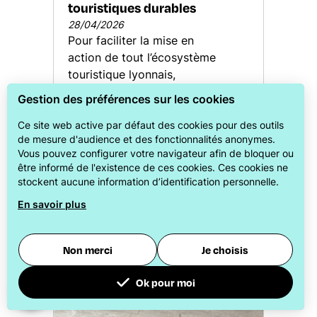
touristiques durables
28/04/2026
Pour faciliter la mise en
action de tout l’écosystème
touristique lyonnais,
ONLYLYON Tourisme et
Gestion des préférences sur les cookies
Congrès conçoit pour vous,
des outils, des solutions...
Ce site web active par défaut des cookies pour des outils
de mesure d'audience et des fonctionnalités anonymes.
Vous pouvez configurer votre navigateur afin de bloquer ou
être informé de l'existence de ces cookies. Ces cookies ne
stockent aucune information d’identification personnelle.
En savoir plus
Non merci
Je choisis
Ok pour moi
Pour évaluer si notre site est optimisé et répond à vos attentes, nous mesurons notre audience en utilisant des solutions spécialisées. Toutes les informations collectées par ces cookies sont agrégées et donc anonymisées.
Permet d'analyser les statistiques de consultation de notre site.
Identifier les visiteurs en provenance de Facebook.