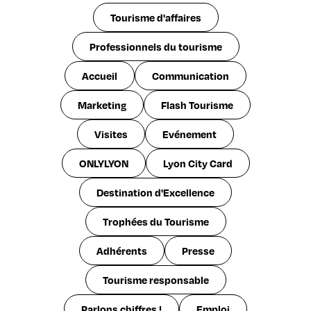
Tourisme d'affaires
Professionnels du tourisme
Accueil
Communication
Marketing
Flash Tourisme
Visites
Evénement
ONLYLYON
Lyon City Card
Destination d'Excellence
Trophées du Tourisme
Adhérents
Presse
Tourisme responsable
Parlons chiffres !
Emploi