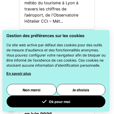
météo du tourisme à Lyon à
travers les chiffres de
l’aéroport, de l'Observatoire
Hôtelier CCI – Mét...
Gestion des préférences sur les cookies
Ce site web active par défaut des cookies pour des outils
de mesure d'audience et des fonctionnalités anonymes.
Vous pouvez configurer votre navigateur afin de bloquer ou
être informé de l'existence de ces cookies. Ces cookies ne
stockent aucune information d’identification personnelle.
En savoir plus
©
Non merci
Je choisis
ADHÉRENTS
Ok pour moi
Les RDV adhérents ONLYLYON
en juin 2026
Pour évaluer si notre site est optimisé et répond à vos attentes, nous mesurons notre audience en utilisant des solutions spécialisées. Toutes les informations collectées par ces cookies sont agrégées et donc anonymisées.
Permet d'analyser les statistiques de consultation de notre site.
Identifier les visiteurs en provenance de Facebook.