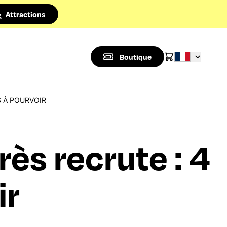
Attractions
Boutique
 À POURVOIR
s recrute : 4
ir