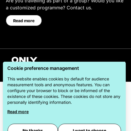
Are you travelling as part of a group? Would you like
a customized programme? Contact us.
Read more
English
Cookie preference management
This website enables cookies by default for audience
measurement tools and anonymous features. You can
configure your browser to block or be informed of the
existence of these cookies. These cookies do not store any
personally identifying information.
Read more
ONLYLYON Tourism & Conventions is committed to
offering its visitors the best possible stay.
No thanks
I want to choose