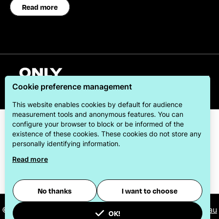
Read more
English
Cookie preference management
This website enables cookies by default for audience
measurement tools and anonymous features. You can
configure your browser to block or be informed of the
existence of these cookies. These cookies do not store any
personally identifying information.
Read more
ONLYLYON Tourism & Conventions is committed to
offering its visitors the best possible stay.
No thanks
I want to choose
© 2026
ONLYLYON Tourist Office and Convention Bureau
OK!