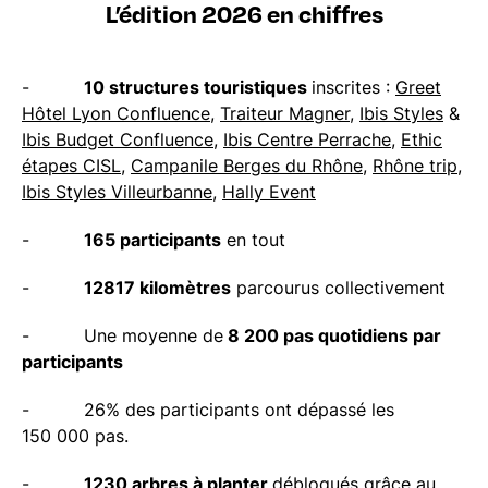
L’édition 2026 en chiffres
-
10 structures touristiques
inscrites :
Greet
Hôtel Lyon Confluence
,
Traiteur Magner
,
Ibis Styles
&
Ibis Budget Confluence
,
Ibis Centre Perrache
,
Ethic
étapes CISL
,
Campanile Berges du Rhône
,
Rhône trip
,
Ibis Styles Villeurbanne
,
Hally Event
-
165 participants
en tout
-
12817 kilomètres
parcourus collectivement
- Une moyenne de
8 200 pas quotidiens par
participants
- 26% des participants ont dépassé les
150 000 pas.
-
1230 arbres à planter
débloqués grâce au